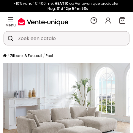
-10% vanaf € 400 met
HEAT10
op Vente-unique producten
Nog:
01d
12je
54m
49s
Menu
Zitbank & Fauteuil
Poef