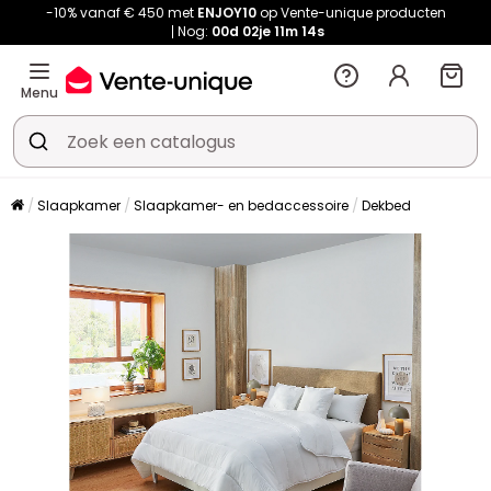
-10% vanaf € 450 met
ENJOY10
op Vente-unique producten
Nog:
00d
02je
11m
14s
Menu
Slaapkamer
Slaapkamer- en bedaccessoire
Dekbed