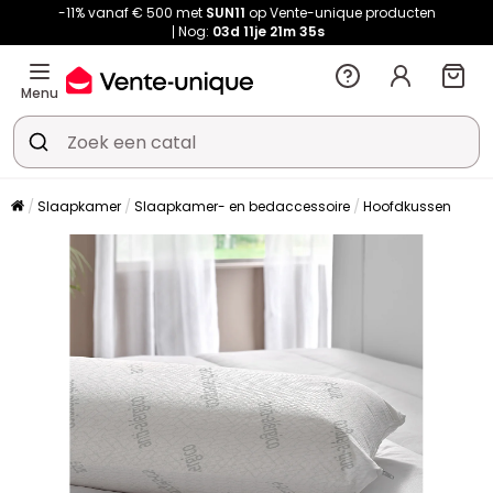
-11% vanaf € 500 met
SUN11
op Vente-unique producten
Nog:
03d
11je
21m
34s
Menu
Slaapkamer
Slaapkamer- en bedaccessoire
Hoofdkussen