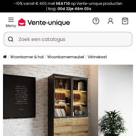
-10% vanaf € 400 met
HEAT10
op Vente-unique producten
Nog:
00d
22je
46m
02s
Menu
Woonkamer & hal
Woonkamermeubel
Vitrinekast