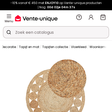
-10% vanaf € 450 met
ENJOY10
op Vente-unique producten
Nog:
00d
02je
04m
36s
Menu
Decoratie
Tapijt en mat
Tapijten collectie
Vloerkleed
Woonkamertap