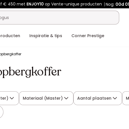
f € 450 met
ENJOY10
op Vente-unique producten
Nog:
00d
01
producten
Inspiratie & tips
Corner Prestige
opbergkoffer
opbergkoffer
ter)
Materiaal (Master)
Aantal plaatsen
M