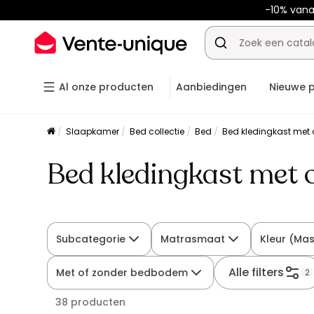
-10% vana
Al onze producten
Aanbiedingen
Nieuwe 
Slaapkamer
Bed collectie
Bed
Bed kledingkast met 
Bed kledingkast met 
Subcategorie
Matrasmaat
Kleur (Mas
Alle filters
Met of zonder bedbodem
2
38 producten