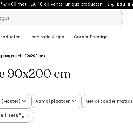
af € 400 met
HEAT10
op Vente-unique producten
Nog:
02d
19j
producten
Inspiratie & tips
Corner Prestige
opbergruimte 90x200 cm
te 90x200 cm
 (Master)
Aantal plaatsen
Met of zonder matras
le filters
1