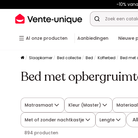
-10% van
Al onze producten
Aanbiedingen
Nieuwe 
Slaapkamer
Bed collectie
Bed
Kofferbed
Bed met 
Bed met opbergruim
Matrasmaat
Kleur (Master)
Materiaal
Al
Met of zonder nachtkastje
Lengte
894 producten