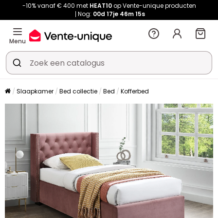
-10% vanaf € 400 met
HEAT10
op Vente-unique producten
Nog:
00d
17je
46m
15s
Menu
Slaapkamer
Bed collectie
Bed
Kofferbed