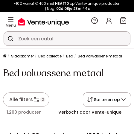
-10% vanaf € 400 met
HEAT10
op Vente-unique producten
Nog:
02d
08je
23m
44s
Menu
Slaapkamer
Bed collectie
Bed
Bed volwassene metaal
Bed volwassene metaal
Alle filters
Sorteren op
2
1.200 producten
Verkocht door Vente-unique