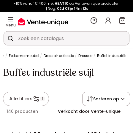
-10% vanaf € 400 met
HEAT10
op Vente-unique producten
Nog:
02d
03je
14m
12s
Menu
ken
Eetkamermeubel
Dressoir collectie
Dressoir
Buffet industriële stij
Buffet industriële stijl
Alle filters
Sorteren op
1
146 producten
Verkocht door Vente-unique