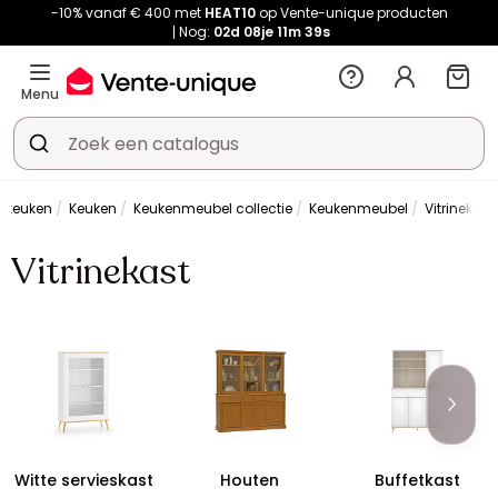
-10% vanaf € 400 met
HEAT10
op Vente-unique producten
Nog:
02d
08je
11m
39s
Menu
& keuken
Keuken
Keukenmeubel collectie
Keukenmeubel
Vitrinekast
Vitrinekast
Witte servieskast
Houten
Buffetkast