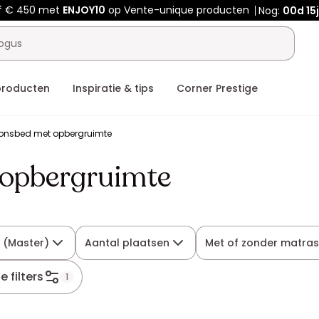
f € 450 met
ENJOY10
op Vente-unique producten
Nog:
00d
15
producten
Inspiratie & tips
Corner Prestige
onsbed met opbergruimte
opbergruimte
 (Master)
Aantal plaatsen
Met of zonder matras
le filters
1