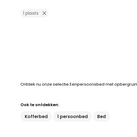
1 plaats
Ontdek nu onze selectie Eenpersoonsbed met opbergruimte
Ook te ontdekken:
Kofferbed
1 persoonbed
Bed