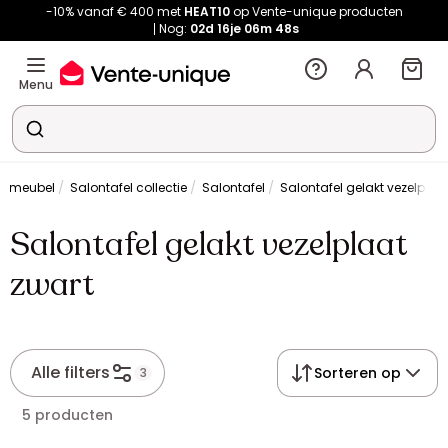
-10% vanaf € 400 met
HEAT10
op Vente-unique producten
Nog:
02d
16je
06m
48s
Menu
rmeubel
Salontafel collectie
Salontafel
Salontafel gelakt vezelplaa
Salontafel gelakt vezelplaat
zwart
Alle filters
Sorteren op
3
5 producten