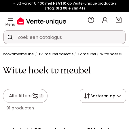
-10% vanaf € 400 met
HEAT10
op Vente-unique producten
Nog:
01d
08je
21m
41s
Menu
Woonkamermeubel
Tv-meubel collectie
Tv meubel
Witte hoek tv me
Witte hoek tv meubel
Alle filters
Sorteren op
2
91 producten