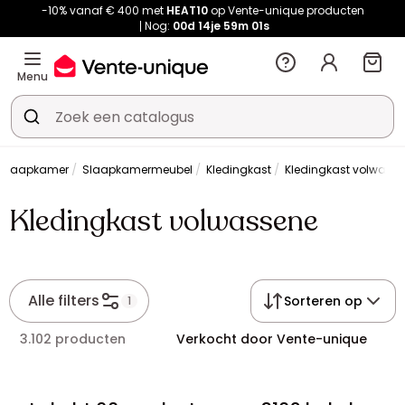
-10% vanaf € 400 met
HEAT10
op Vente-unique producten
Nog:
00d
14je
59m
01s
Menu
Slaapkamer
Slaapkamermeubel
Kledingkast
Kledingkast volwass
Kledingkast volwassene
Alle filters
Sorteren op
1
3.102 producten
Verkocht door Vente-unique