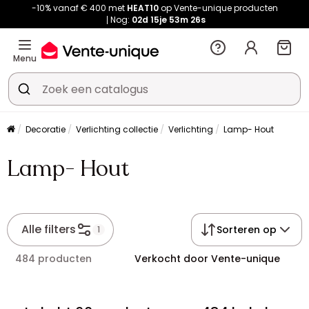
-10% vanaf € 400 met
HEAT10
op Vente-unique producten
Nog:
02d
15je
53m
26s
Menu
Decoratie
Verlichting collectie
Verlichting
Lamp- Hout
Lamp- Hout
Alle filters
Sorteren op
1
484 producten
Verkocht door Vente-unique