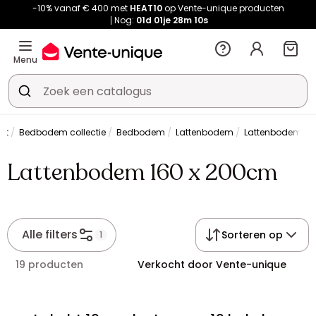
-10% vanaf € 400 met
HEAT10
op Vente-unique producten
Nog:
01d
01je
28m
08s
Menu
et
Bedbodem collectie
Bedbodem
Lattenbodem
Lattenbodem 16
Lattenbodem 160 x 200cm
Alle filters
Sorteren op
1
19 producten
Verkocht door Vente-unique