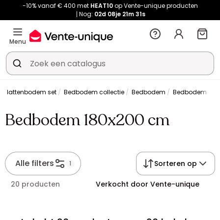
-10% vanaf € 400 met
HEAT10
op Vente-unique producten
Nog:
02d
08je
21m
31s
Menu
n lattenbodem set
Bedbodem collectie
Bedbodem
Bedbodem 180
Bedbodem 180x200 cm
Alle filters
Sorteren op
1
20 producten
Verkocht door Vente-unique