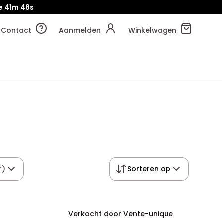
e
41m
47s
Contact
Aanmelden
Winkelwagen
r)
Sorteren op
Verkocht door Vente-unique