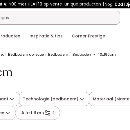
af € 400 met
HEAT10
op Vente-unique producten
Nog:
02d
13j
producten
Inspiratie & tips
Corner Prestige
et
Bedbodem collectie
Bedbodem
Bedbodem - 140x190cm
0cm
maat
Technologie (bedbodem)
Materiaal (Maste
Alle filters
en
1