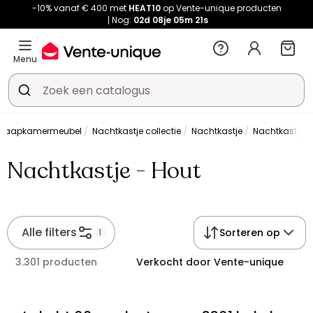
-10% vanaf € 400 met
HEAT10
op Vente-unique producten
Nog:
02d
08je
05m
21s
Menu
Slaapkamermeubel
Nachtkastje collectie
Nachtkastje
Nachtkastje -
Nachtkastje - Hout
Alle filters
Sorteren op
1
3.301 producten
Verkocht door Vente-unique