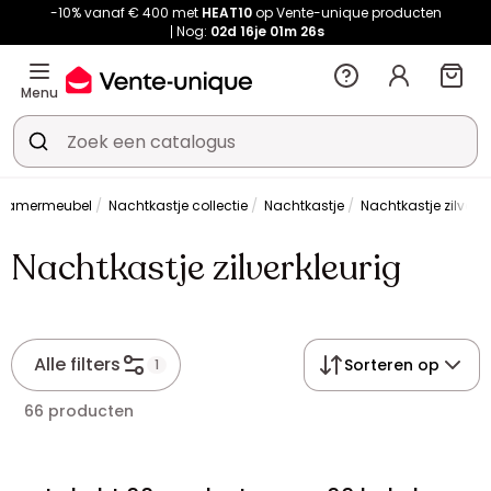
-10% vanaf € 400 met
HEAT10
op Vente-unique producten
Nog:
02d
16je
01m
26s
Menu
pkamermeubel
Nachtkastje collectie
Nachtkastje
Nachtkastje zilverkl
Nachtkastje zilverkleurig
Alle filters
Sorteren op
1
66 producten