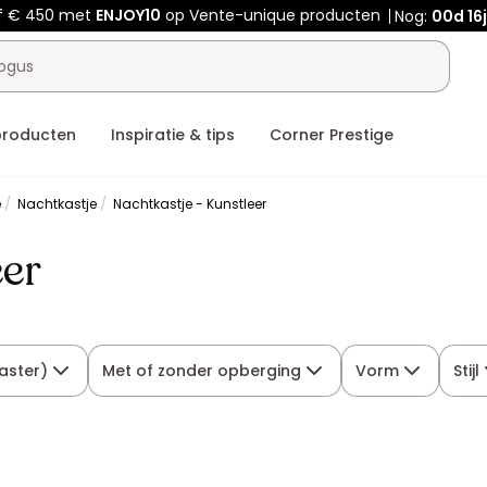
f € 450 met
ENJOY10
op Vente-unique producten
Nog:
00d
16
producten
Inspiratie & tips
Corner Prestige
e
Nachtkastje
Nachtkastje - Kunstleer
eer
aster)
Met of zonder opberging
Vorm
Stijl