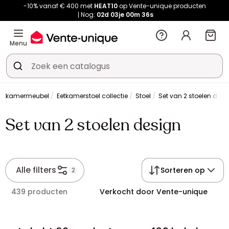
-10% vanaf € 400 met
HEAT10
op Vente-unique producten
Nog:
02d
03je
00m
36s
Menu
Eetkamermeubel
Eetkamerstoel collectie
Stoel
Set van 2 stoelen desi
Set van 2 stoelen design
Alle filters
Sorteren op
2
439 producten
Verkocht door Vente-unique