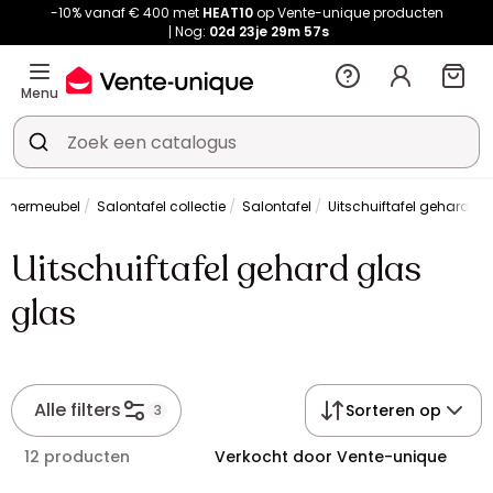
-10% vanaf € 400 met
HEAT10
op Vente-unique producten
Nog:
02d
23je
29m
56s
Menu
amermeubel
Salontafel collectie
Salontafel
Uitschuiftafel gehard gl
Uitschuiftafel gehard glas
glas
Alle filters
Sorteren op
3
12 producten
Verkocht door Vente-unique