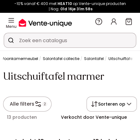
-10% vanaf € 400 met
HEAT10
op Vente-unique producten
Nog:
01d
16je
31m
58s
Menu
Woonkamermeubel
Salontafel collectie
Salontafel
Uitschuiftafel 
Uitschuiftafel marmer
Alle filters
Sorteren op
2
13 producten
Verkocht door Vente-unique