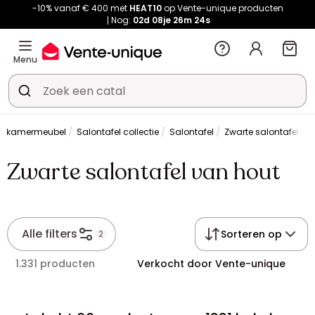
-10% vanaf € 400 met
HEAT10
op Vente-unique producten
Nog:
02d
08je
26m
23s
Menu
nkamermeubel
Salontafel collectie
Salontafel
Zwarte salontafel va
Zwarte salontafel van hout
Alle filters
Sorteren op
2
1.331 producten
Verkocht door Vente-unique