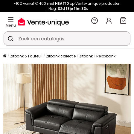
-10% vanaf € 400 met
HEAT10
op Vente-unique producten
Nog:
02d
18je
11m
32s
Menu
Zitbank & Fauteuil
Zitbank collectie
Zitbank
Relaxbank