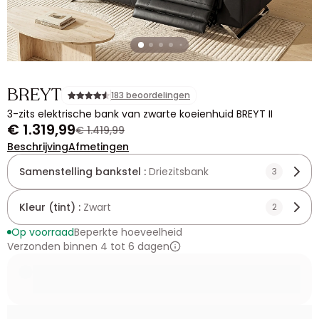
BREYT
183 beoordelingen
3-zits elektrische bank van zwarte koeienhuid BREYT II
€ 1.319,99
€ 1.419,99
Beschrijving
Afmetingen
Samenstelling bankstel :
Driezitsbank
3
Kleur (tint) :
Zwart
2
Op voorraad
Beperkte hoeveelheid
Verzonden binnen 4 tot 6 dagen