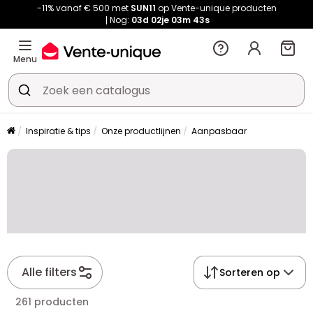
-11% vanaf € 500 met
SUN11
op Vente-unique producten
Nog:
03d
02je
03m
42s
Menu
Inspiratie & tips
Onze productlijnen
Aanpasbaar
Alle filters
Sorteren op
261 producten