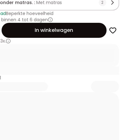
zonder matras. :
Met matras
2
aad
Beperkte hoeveelheid
 binnen 4 tot 6 dagen
id
In winkelwagen
3x.
1