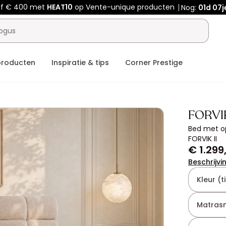
af € 400 met
HEAT10
op Vente-unique producten
Nog:
01d
07j
producten
Inspiratie & tips
Corner Prestige
FORVI
Bed met op
FORVIK II
€ 1.299
Beschrijvi
Kleur (ti
Matras