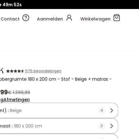
e
49m
50s
Contact
Aanmelden
Winkelwagen
K
1175 beoordelingen
bergruimte 180 x 200 cm - Stof - Beige + matras -
,99
€ 1.399,99
ng
Afmetingen
nt) :
Beige
4
maat :
180 x 200 cm
3