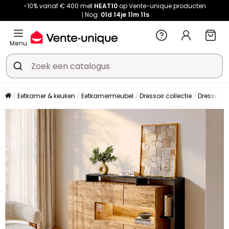
-10% vanaf € 400 met
HEAT10
op Vente-unique producten
Nog:
01d
14je
11m
09s
Menu
Eetkamer & keuken
Eetkamermeubel
Dressoir collectie
Dressoir