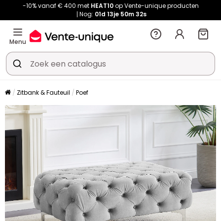
-10% vanaf € 400 met
HEAT10
op Vente-unique producten
Nog:
01d
13je
50m
32s
Menu
Zitbank & Fauteuil
Poef