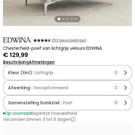
EDWINA
252 beoordelingen
Chesterfield-poef van lichtgrijs velours EDWINA
€ 129,99
Beschrijving
Afmetingen
Kleur (tint) :
Lichtgrijs
5
Afwerking :
Gecapitonneerd
2
Samenstelling bankstel :
Poef
8
Op voorraad
Beperkte hoeveelheid
Verzonden binnen 3 tot 5 dagen