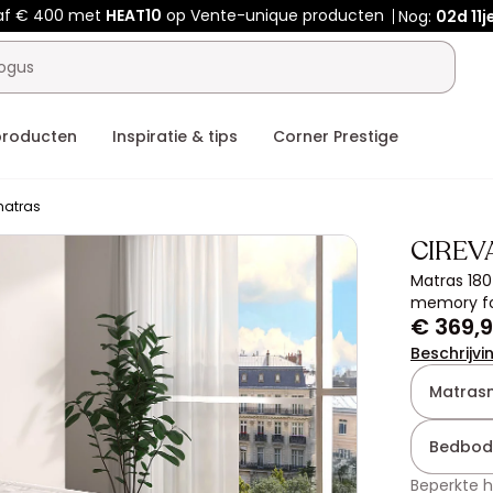
af € 400 met
HEAT10
op Vente-unique producten
Nog:
02d
11j
producten
Inspiratie & tips
Corner Prestige
atras
CIREV
Matras 180
memory fo
€ 369,
Beschrijvi
Matras
Bedbod
Beperkte 