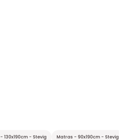
- 130x190cm - Stevig
Matras - 90x190cm - Stevig
Matr