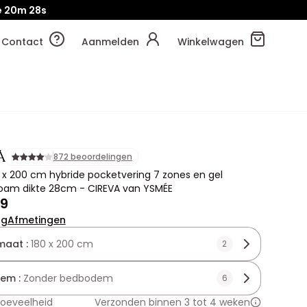
e
20m
26s
Contact
Aanmelden
Winkelwagen
A
872 beoordelingen
 x 200 cm hybride pocketvering 7 zones en gel
am dikte 28cm - CIREVA van YSMÉE
99
ng
Afmetingen
maat :
180 x 200 cm
2
em :
Zonder bedbodem
6
hoeveelheid
Verzonden binnen 3 tot 4 weken