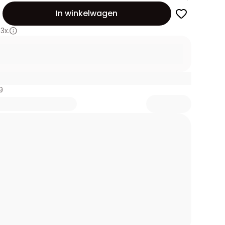
id
In winkelwagen
3x.
9