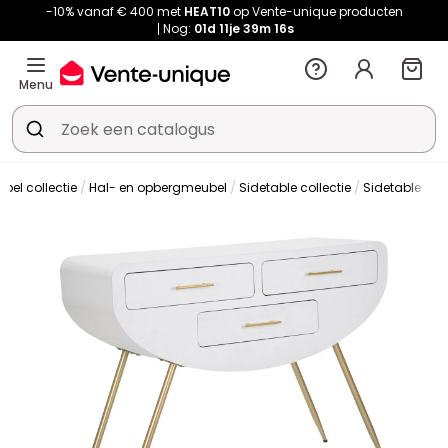
-10% vanaf € 400 met
HEAT10
op Vente-unique producten
Nog:
01d
11je
39m
15s
Menu
bel collectie
Hal- en opbergmeubel
Sidetable collectie
Sidetable
Si