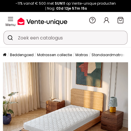
-11% vanaf € 500 met
SUN11
op Vente-unique producten
Nog:
03d
12je
57m
14s
Menu
Beddengoed
Matrassen collectie
Matras
Standaardmatras