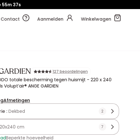
e
55m
36s
Contact
Aanmelden
Winkelwagen
GARDIEN
127 beoordelingen
DO totale bescherming tegen huismijt - 220 x 240
s Volupt’air® ANGE GARDIEN
ng
Afmetingen
ie :
Dekbed
2
20x240 cm
7
aad
Beperkte hoeveelheid