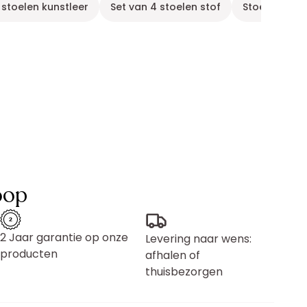
 stoelen kunstleer
Set van 4 stoelen stof
Stoelen: set
oop
2 Jaar garantie op onze
Levering naar wens:
producten
afhalen of
thuisbezorgen