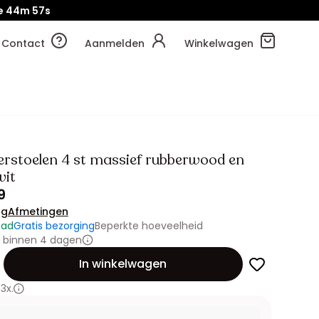
e
44m
54s
Contact
Aanmelden
Winkelwagen
rstoelen 4 st massief rubberwood en
wit
9
ng
Afmetingen
aad
Gratis bezorging
Beperkte hoeveelheid
 binnen 4 dagen
id
In winkelwagen
3x.