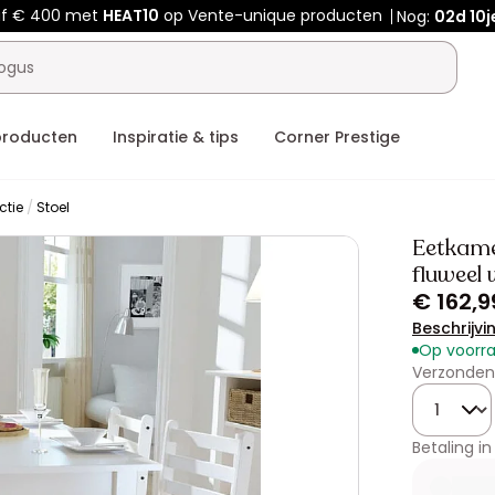
af € 400 met
HEAT10
op Vente-unique producten
Nog:
02d
10j
producten
Inspiratie & tips
Corner Prestige
ctie
Stoel
Eetkame
fluweel 
€ 162,9
Beschrijvi
Op voorr
Verzonden
Hoeveelhe
Betaling in