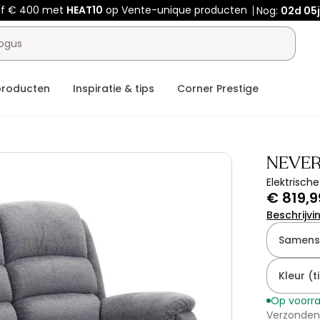
af € 400 met
HEAT10
op Vente-unique producten
Nog:
02d
05
producten
Inspiratie & tips
Corner Prestige
NEVE
Elektrische
€ 819,9
Beschrijvi
Samenst
Kleur (ti
Op voorr
Verzonden