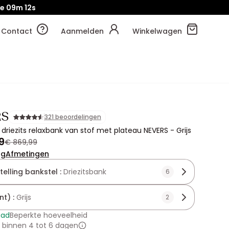
je
09m
11s
Contact
Aanmelden
Winkelwagen
RS
321 beoordelingen
 driezits relaxbank van stof met plateau NEVERS - Grijs
9
€ 869,99
ng
Afmetingen
elling bankstel :
Driezitsbank
6
nt) :
Grijs
2
aad
Beperkte hoeveelheid
 binnen 4 tot 6 dagen