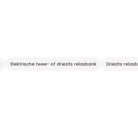
k
Elektrische twee- of driezits relaxbank
Driezits rela