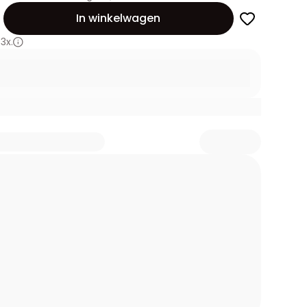
id
In winkelwagen
3x.