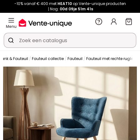
-10% vanaf € 400 met
HEAT10
op Vente-unique producten
Nog:
00d
09je
51m
40s
Menu
bank & Fauteuil
Fauteuil collectie
Fauteuil
Fauteuil met rechte rugleun