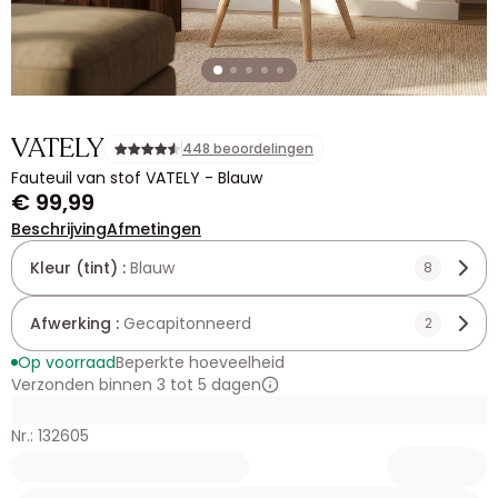
VATELY
448 beoordelingen
Fauteuil van stof VATELY - Blauw
€ 99,99
Beschrijving
Afmetingen
Kleur (tint) :
Blauw
8
Afwerking :
Gecapitonneerd
2
Op voorraad
Beperkte hoeveelheid
Verzonden binnen 3 tot 5 dagen
Nr.: 132605