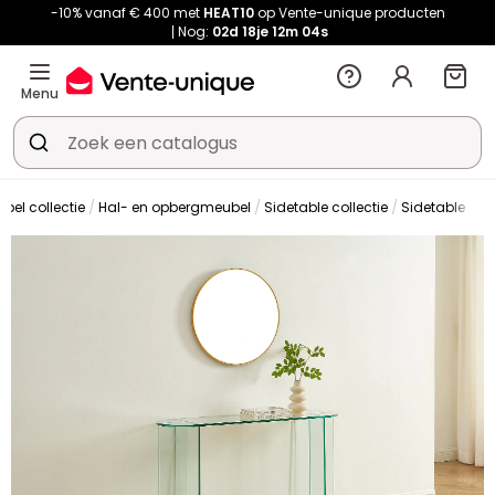
-10% vanaf € 400 met
HEAT10
op Vente-unique producten
Nog:
02d
18je
12m
03s
Menu
bel collectie
Hal- en opbergmeubel
Sidetable collectie
Sidetable
Si