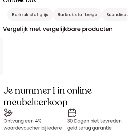
Ontdek ook
Barkruk stof grijs
Barkruk stof beige
Scandinavi
Vergelijk met vergelijkbare producten
Je nummer 1 in online
meubelverkoop
Ontvang een 4%
30 Dagen niet tevreden
waardevoucher bij iedere
geld terug garantie