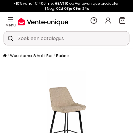
-10% vanaf € 400 met
HEAT10
op Vente-unique producten
Nog:
02d
03je
09m
24s
Menu
Woonkamer & hal
Bar
Barkruk