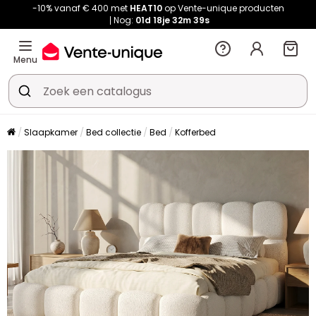
-10% vanaf € 400 met
HEAT10
op Vente-unique producten
Nog:
01d
18je
32m
39s
Menu
Slaapkamer
Bed collectie
Bed
Kofferbed