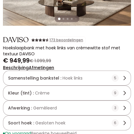
DAVISO
173 beoordelingen
Hoekslaapbank met hoek links van crèmewitte stof met
textuur DAVISO
€ 949,99
€ 1.099,99
Beschrijving
Afmetingen
Samenstelling bankstel :
Hoek links
5
Kleur (tint) :
Crème
9
Afwerking :
Gemêleerd
3
Soort hoek :
Gesloten hoek
6
Op voorraad
Beperkte hoeveelheid