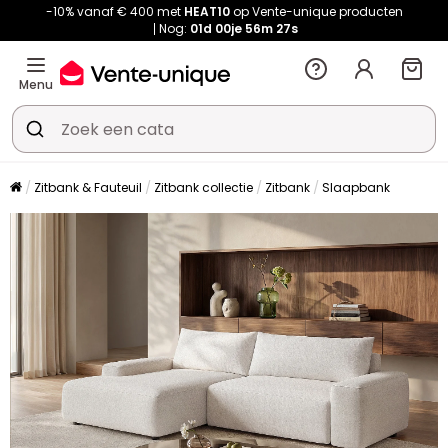
-10% vanaf € 400 met
HEAT10
op Vente-unique producten
Nog:
01d
00je
56m
27s
Menu
Zitbank & Fauteuil
Zitbank collectie
Zitbank
Slaapbank