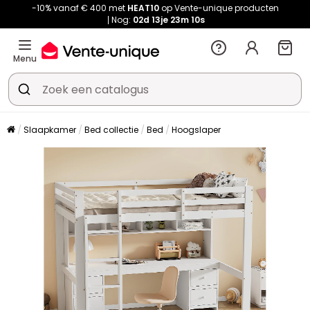
-10% vanaf € 400 met
HEAT10
op Vente-unique producten
Nog:
02d
13je
23m
09s
Menu
Slaapkamer
Bed collectie
Bed
Hoogslaper