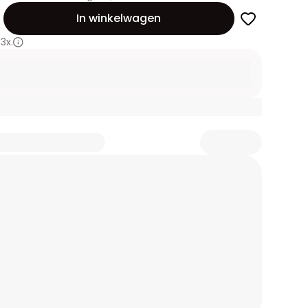
id
In winkelwagen
3x.