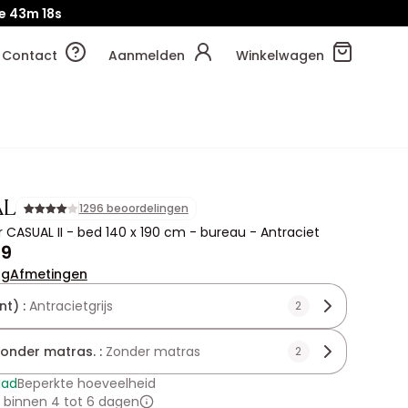
e
43m
15s
Contact
Aanmelden
Winkelwagen
AL
1296 beoordelingen
 CASUAL II - bed 140 x 190 cm - bureau - Antraciet
99
ng
Afmetingen
nt) :
Antracietgrijs
2
zonder matras. :
Zonder matras
2
aad
Beperkte hoeveelheid
 binnen 4 tot 6 dagen