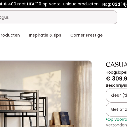
af € 400 met
HEAT10
op Vente-unique producten
Nog:
02d
14j
producten
Inspiratie & tips
Corner Prestige
CASU
Hoogslaper
€ 309,
Beschrijvi
Kleur (ti
Met of 
Op voorr
Verzonden