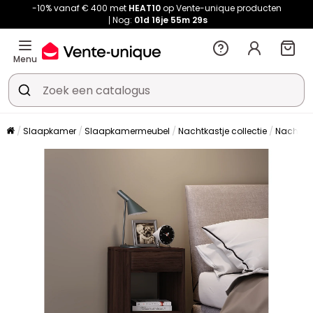
-10% vanaf € 400 met
HEAT10
op Vente-unique producten
Nog:
01d
16je
55m
28s
Menu
Slaapkamer
Slaapkamermeubel
Nachtkastje collectie
Nachtkas