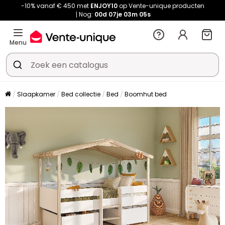
-10% vanaf € 450 met
ENJOY10
op Vente-unique producten
Nog:
00d
07je
03m
05s
Menu
Slaapkamer
Bed collectie
Bed
Boomhut bed