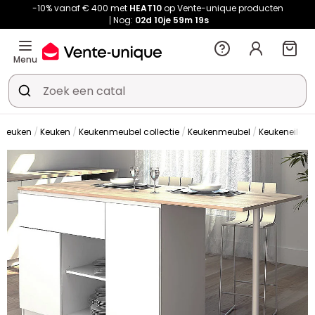
-10% vanaf € 400 met
HEAT10
op Vente-unique producten
Nog:
02d
10je
59m
18s
Menu
 keuken
Keuken
Keukenmeubel collectie
Keukenmeubel
Keukeneilan