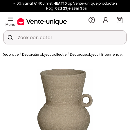
-10% vanaf € 400 met
HEAT10
op Vente-unique producten
Nog:
02d
23je
29m
35s
Menu
Decoratie
Decoratie object collectie
Decoratieobject
Bloemendecorat