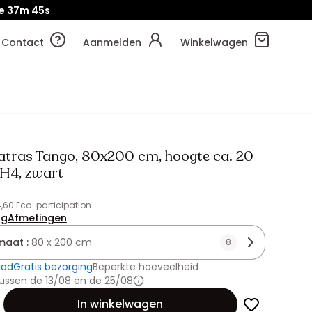
e
37m
43s
Contact
Aanmelden
Winkelwagen
tras Tango, 80x200 cm, hoogte ca. 20
H4, zwart
4,60 Eco-participation
ng
Afmetingen
maat :
80 x 200 cm
8
aad
Gratis bezorging
Beperkte hoeveelheid
ussen de 13/08 en de 25/08
id
In winkelwagen