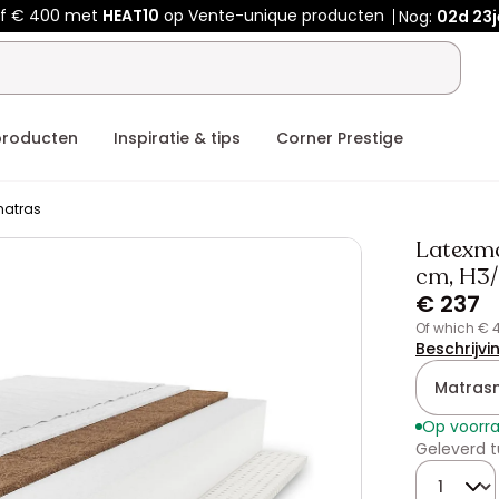
af € 400 met
HEAT10
op Vente-unique producten
Nog:
02d
23j
producten
Inspiratie & tips
Corner Prestige
atras
Latexma
cm, H3/
€ 237
of which € 
Beschrijvi
Matras
Op voorr
Geleverd t
Hoeveelhe