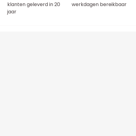
klanten geleverd in 20
werkdagen bereikbaar
jaar