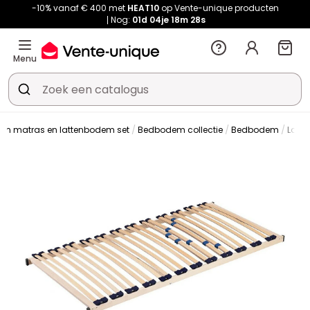
-10% vanaf € 400 met
HEAT10
op Vente-unique producten
Nog:
01d
04je
18m
27s
Menu
en matras en lattenbodem set
Bedbodem collectie
Bedbodem
Latt